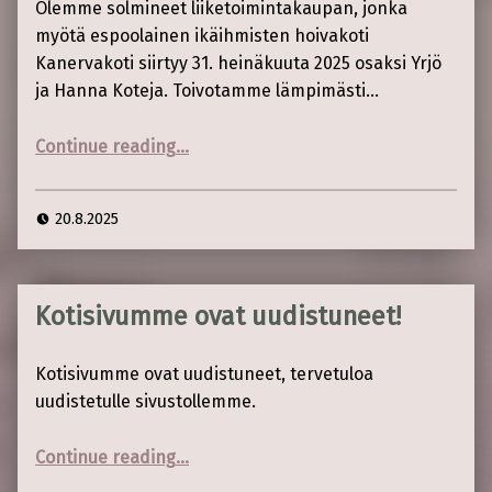
Olemme solmineet liiketoimintakaupan, jonka
myötä espoolainen ikäihmisten hoivakoti
Kanervakoti siirtyy 31. heinäkuuta 2025 osaksi Yrjö
ja Hanna Koteja. Toivotamme lämpimästi…
“Kanervakoti liittyy osaksi Yrjö ja Hanna Koteja”
Continue reading
…
20.8.2025
Kotisivumme ovat uudistuneet!
Kotisivumme ovat uudistuneet, tervetuloa
uudistetulle sivustollemme.
“Kotisivumme ovat uudistuneet!”
Continue reading
…