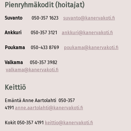
Pienryhmäkodit (hoitajat)
Suvanto
050-357 1623
suvanto@kanervakoti.fi
Ankkuri
050-357 3121
ankkuri@kanervakoti.fi
Poukama
050-433 8769
poukama@kanervakoti.fi
Valkama
050-357 3982
valkama@kanervakoti.fi
Keittiö
Emäntä Anne Aartolahti 050-357
4191
anne.aartolahti@kanervakoti.fi
Kokit 050-357 4191
keittio@kanervakoti.fi