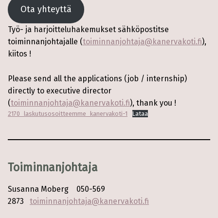
Ota yhteyttä
Työ- ja harjoitteluhakemukset sähköpostitse
toiminnanjohtajalle (
toiminnanjohtaja@kanervakoti.fi
),
kiitos !
Please send all the applications (job / internship)
directly to executive director
(
toiminnanjohtaja@kanervakoti.fi
), thank you !
2170_laskutusosoitteemme_kanervakoti-1
Lataa
Toiminnanjohtaja
Susanna Moberg 050-569
2873
toiminnanjohtaja@kanervakoti.fi