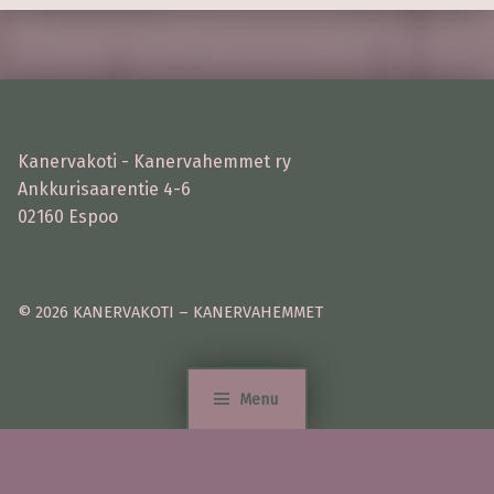
a
ä
s
i
Kanervakoti - Kanervahemmet ry
Ankkurisaarentie 4-6
02160 Espoo
© 2026 KANERVAKOTI – KANERVAHEMMET
Menu